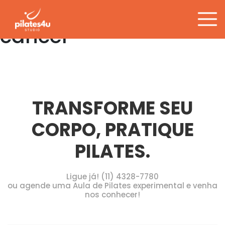
Tag:
Tratamento de
Pular
para
câncer
o
conteúdo
TRANSFORME SEU
CORPO, PRATIQUE
PILATES.
Ligue já! (11) 4328-7780
ou agende uma Aula de Pilates experimental e venha
nos conhecer!