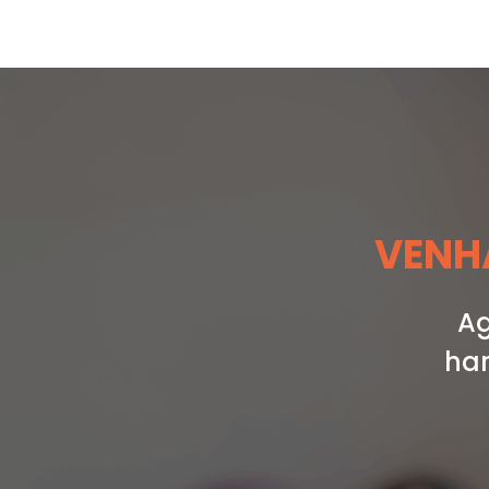
VENHA
Ag
har