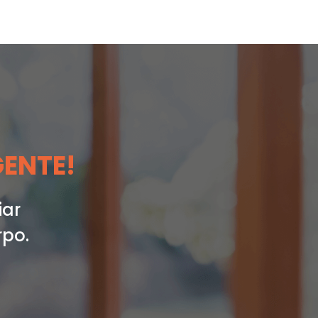
GENTE!
iar
rpo.