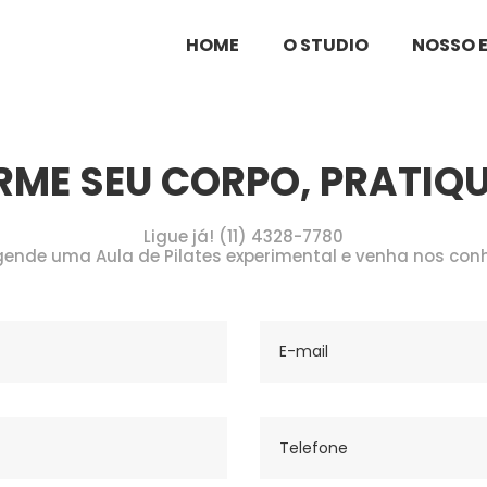
tais
HOME
O STUDIO
NOSSO 
ME SEU CORPO, PRATIQUE
Ligue já! (11) 4328-7780
ende uma Aula de Pilates experimental e venha nos con