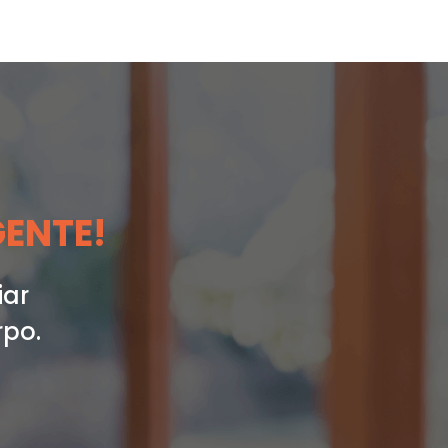
GENTE!
iar
rpo.