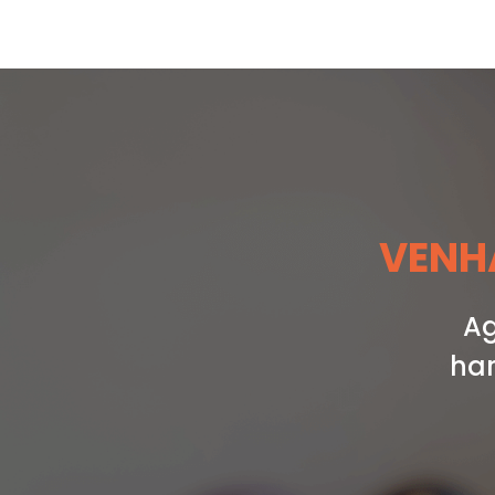
VENHA
Ag
har