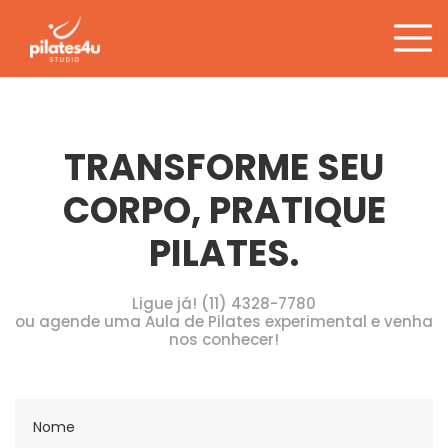
Tag:
obesos
Pular
para
o
conteúdo
TRANSFORME SEU
CORPO, PRATIQUE
PILATES.
Ligue já! (11) 4328-7780
ou agende uma Aula de Pilates experimental e venha
nos conhecer!