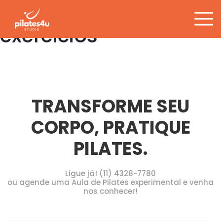
Tag:
execução dos
Pular
para
exercícios
o
conteúdo
TRANSFORME SEU
CORPO, PRATIQUE
PILATES.
Ligue já! (11) 4328-7780
ou agende uma Aula de Pilates experimental e venha
nos conhecer!