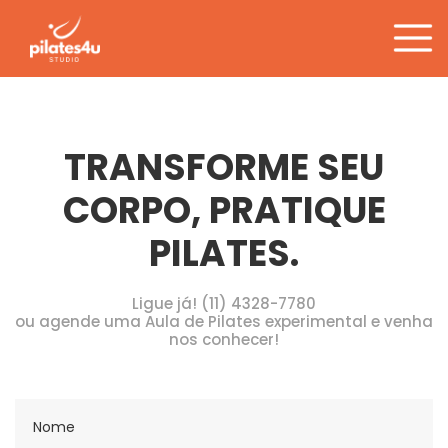
Tag:
envelhecimento
Pular
para
o
conteúdo
TRANSFORME SEU
CORPO, PRATIQUE
PILATES.
Ligue já! (11) 4328-7780
ou agende uma Aula de Pilates experimental e venha
nos conhecer!