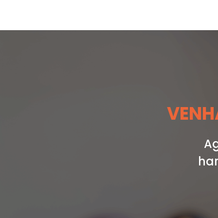
VENHA
Ag
har