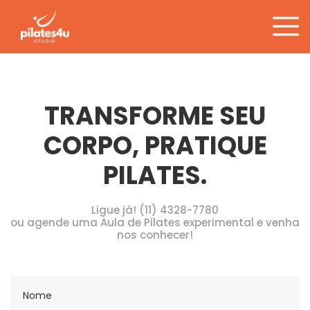
Tag:
coluna vertebral
Pular
para
o
conteúdo
TRANSFORME SEU
CORPO, PRATIQUE
PILATES.
Ligue já! (11) 4328-7780
ou agende uma Aula de Pilates experimental e venha
nos conhecer!