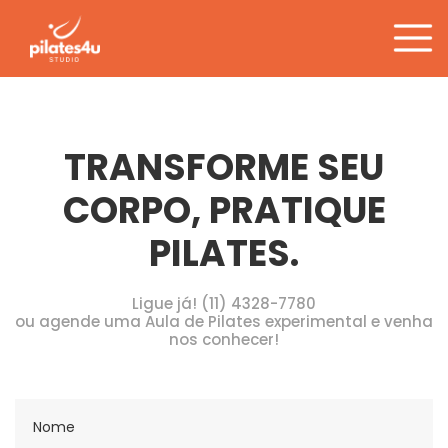
Tag:
Alças
Pular
para
o
conteúdo
TRANSFORME SEU
CORPO, PRATIQUE
PILATES.
Ligue já! (11) 4328-7780
ou agende uma Aula de Pilates experimental e venha
nos conhecer!