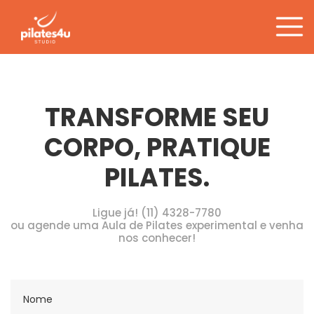
Tag:
abdômen
Pular
para
o
conteúdo
TRANSFORME SEU
CORPO, PRATIQUE
PILATES.
Ligue já! (11) 4328-7780
ou agende uma Aula de Pilates experimental e venha
nos conhecer!