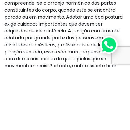
compreende-se o arranjo harmônico das partes
constituintes do corpo, quando este se encontra
parado ou em movimento. Adotar uma boa postura
exige cuidados importantes que devem ser
adquiridos desde a infância. A posição comumente
adotada por grande parte das pessoas em
atividades domésticas, profissionais e de lazer é a
posição sentada, essas são mais propensas a sofrer
com dores nas costas do que aquelas que se
movimentam mais. Portanto, é interessante ficar
atento à postura, bem como a cadeira utilizada, que
deverá ter o assento firme para não forçar as
articulações vertebrais. A postura correta ao andar
é ereta, sem jogar o corpo para os lados ou os
ombros para frente. Ao carregar pesos, evite o
sobrepeso, distribuindo igualmente o peso para os
dois lados. O método
Pilates
ajuda a melhorar a
postura para evitar o surgimento de desvios de
coluna e dores musculares, além de favorecer o