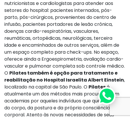
nutricionistas e cardiologistas para atender aos
setores do hospital: pacientes internados, pós-
parto, pós-cirúrgicos, provenientes do centro de
infusão, pacientes portadores de lesão crônica,
doenças cardio-respiratórias, vasculares,
reumáticas, ortopédicas, neurológicas, terceira
idade e encaminhados de outros serviços, além de
um espaço completo para check-ups. No espaço,
oferece ainda a Ergoespirometria, avaliação cardio-
vascular e pulmonar completa sob controle médico.
O
Pilates também é opção para tratamento e
reabilitação no Hospital Israelita Albert Einstein
,
localizado na capital de São Paulo. O
Pilates
é
atualmente um dos métodos mais procurados em
academias por aqueles indivíduos que querem cuidar
do corpo, da postura e da própria consciência
corporal. Atento às novas necessidades de seus
pacientes, o Einstein já oferece
Pilates
no
tratamento de diversos problemas do corpo e