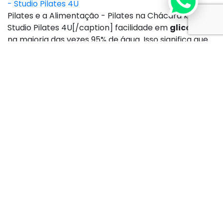
Pilates e a Alimentação - Pilates na Chácara klabin -
Studio Pilates 4U[/caption] facilidade em
glicose
), e
na maioria das vezes 95% de água. Isso significa que
ela está limpando e alimentando ao mesmo tempo.
Cuide do seu intestino.
O único problema com as
frutas
é que a maioria das pessoas não sabe como
comê-las de forma a permitir que o
corpo
use
efetivamente seus nutrientes. Deve-se comer
frutas
sempre com o estômago vazio. Por quê? A
razão é que as
frutas
não são, em princípio,
digeridas no estômago, são digeridas no intestino
delgado. As
frutas
passam rapidamente pelo
estômago, dali indo para o Intestino, onde liberam
seus açúcares. Mas se houver carne, batatas ou
amidos no estômago, as
frutas
ficam presas lá e
começam a fermentar… Você já comeu alguma
fruta
de sobremesa, após uma lauta refeição, e
passou o resto da noite arrotando aquele