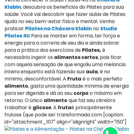
Klabin
,
descubra os benefícios do Pilates para sua
saúde. Você vai descobrir que fazer aulas de Pilates
ajuda no seu bem-estar físico e mental. Venha
praticar
Pilates na Chácara Klabin
no
Studio
Pilates 4U
Para se manter em forma, ter força e
energia para a correria de seu dia e ainda sobrar
para a prática dos exercícios de
Pilates,
é
necessário ingerir os
alimentos certos
, pois ficar
com aquela sensação de que engoliu uma melancia
inteira enquanto está fazendo sua
aula
, é no
mínimo, desconfortável. A
Fruta
é o mais perfeito
alimento
, gasta uma quantidade mínima de energia
para ser digerida e dá ao seu
corpo
o máximo em
retorno. O único
alimento
que faz seu cérebro
trabalhar é
glicose
. A
fruta
é principalmente
frutose (que pode ser transformada com [caption
id="attachment_107" align="alignright" width="150"]