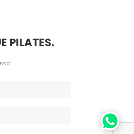
 PILATES.
hecer!