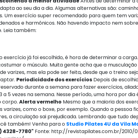
scolhendo a melhor atividade
Antes de determinar a c
dapta ao seu dia a dia. Algumas alternativas são: caminh
ros. Um exercício super recomendado para quem tem vari
denados e harmônicos. Não havendo impacto nem sobrec
e. Leia também:
 exercício já foi escolhido, é hora de determinar a car
ostumar o músculo. Muita gente acha que a musculação 
 varizes, mas ela pode ser feita, desde que o treino seja
daptar.
Periodicidade dos exercícios
Depois de escolhid
reservado durante a semana para fazer exercícios, aliado
 a 5 vezes na semana. Nesse período, uma hora por dia é
o corpo.
Alerta vermelho
Mesmo que a maioria dos exercí
 varizes, como o boxe, por exemplo. Quando a pessoa f
s, a circulação sai prejudicada. Lembrando que tudo de
cê também! Venha para o
Studio Pilates 4U da Vila 
1) 4328-7780"
Fonte: http://revistapilates.com.br/2010/