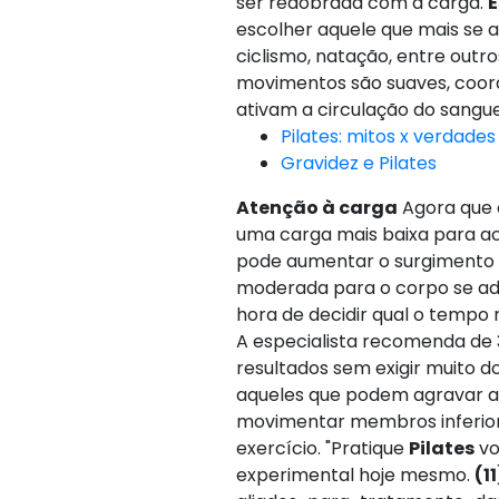
ser redobrada com a carga.
E
escolher aquele que mais se a
ciclismo, natação, entre out
movimentos são suaves, coor
ativam a circulação do sangu
Pilates: mitos x verdades
Gravidez e Pilates
Atenção à carga
Agora que o
uma carga mais baixa para ac
pode aumentar o surgimento de
moderada para o corpo se a
hora de decidir qual o tempo 
A especialista recomenda de 3
resultados sem exigir muito d
aqueles que podem agravar as
movimentar membros inferiore
exercício. "Pratique
Pilates
vo
experimental hoje mesmo.
(1