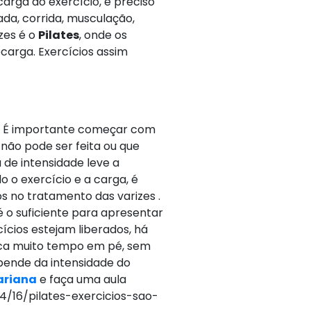
arga do exercício, é preciso
ada, corrida, musculação,
zes é o
Pilates
, onde os
arga. Exercícios assim
ga. É importante começar com
não pode ser feita ou que
 de intensidade leve a
o o exercício e a carga, é
s no tratamento das varizes .
 o suficiente para apresentar
cios estejam liberados, há
ica muito tempo em pé, sem
pende da intensidade do
Mariana
e faça uma aula
04/16/pilates-exercicios-sao-