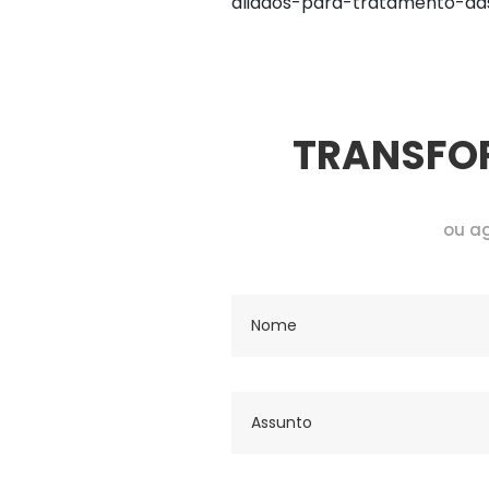
aliados-para-tratamento-das
TRANSFOR
ou ag