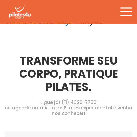
Categoria:
Saúde
Pular
para
o
Paginação
Posts
mais recentes
Página 1
…
Página 3
conteúdo
de
posts
TRANSFORME SEU
CORPO, PRATIQUE
PILATES.
Ligue já! (11) 4328-7780
ou agende uma Aula de Pilates experimental e venha
nos conhecer!