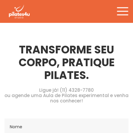
Categoria:
Exercícios
Pular
para
o
conteúdo
TRANSFORME SEU
CORPO, PRATIQUE
PILATES.
Ligue já! (11) 4328-7780
ou agende uma Aula de Pilates experimental e venha
nos conhecer!